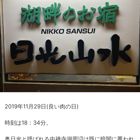
2019
年
11
月
29
日(良い肉の日)
時刻は
18
：
34
分。
奥日光と呼ばれる中禅寺湖周辺は既に暗闇に覆われ