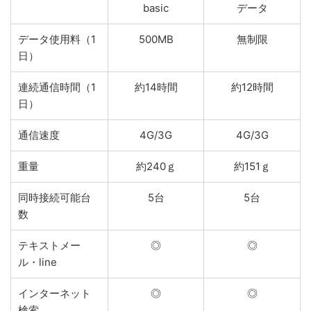
basic
データ
データ使用料（1
500MB
無制限
日）
連続通信時間（1
約14時間
約12時間
日）
通信速度
4G/3G
4G/3G
重量
約240ｇ
約151ｇ
同時接続可能台
5台
5台
数
テキストメー
◎
◎
ル・line
インターネット
◎
◎
検索